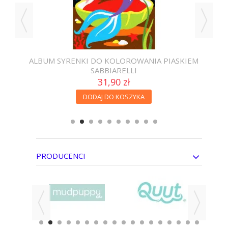
EM
ALBUM SYRENKI DO KOLOROWANIA PIASKIEM
A
SABBIARELLI
31,90 zł
DODAJ DO KOSZYKA
PRODUCENCI