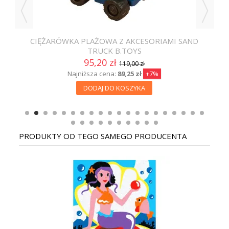
CIĘŻARÓWKA PLAŻOWA Z AKCESORIAMI SAND
B
TRUCK B.TOYS
95,20 zł
119,00 zł
Najniższa cena:
89,25 zł
+7%
DODAJ DO KOSZYKA
PRODUKTY OD TEGO SAMEGO PRODUCENTA