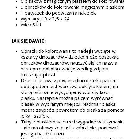
6 pisaków z magicznym piaskiem do kolorowania
9 obrazków do kolorowania magicznym piaskiem
1 patyczek do podważania naklejek
Wymiary: 18 x 3,5 x 24
Wiek 5 lat
JAK SIĘ BAWIĆ:
Obrazki do kolorowania to naklejki wycięte w
kształty dinozaurów - dziecko może poszukać
obrazków dinozaurów, nauczyć się ich nazw a
następnie pokolorować je według zdjęcia
mieszając piaski
Dziecko usuwa z powierzchni obrazka papier -
pod spodem jest warstwa pokryta klejem, na
którą ostrożnie wysypujemy wbrany kolor
piasku. Następnie można palcem wyrównać
piasek w wybranym miejscu. Nadmiar piasku
można zsypać z powrotem do pisaka za pomoca
lejka i szufelki.
Tuby z piaskiem są duże i wygodne w trzymaniu
- nie ma obawy że piasku zabraknie, ponieważ
jest go bardzo dużo.