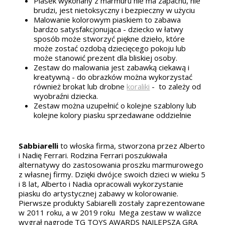
Piasek wykonany z marmuru nie ma zapachu, nie
brudzi, jest nietoksyczny i bezpieczny w użyciu
Malowanie kolorowym piaskiem to zabawa
bardzo satysfakcjonująca - dziecko w łatwy
sposób może stworzyć piękne dzieło, które
może zostać ozdobą dziecięcego pokoju lub
może stanowić prezent dla bliskiej osoby.
Zestaw do malowania jest zabawką ciekawą i
kreatywną - do obrazków można wykorzystać
również brokat lub drobne
koraliki
- to zależy od
wyobraźni dziecka.
Zestaw można uzupełnić o kolejne szablony lub
kolejne kolory piasku sprzedawane oddzielnie
Sabbiarelli
to włoska firma, stworzona przez Alberto
i Nadię Ferrari. Rodzina Ferrari poszukiwała
alternatywy do zastosowania proszku marmurowego
z własnej firmy. Dzięki dwójce swoich dzieci w wieku 5
i 8 lat, Alberto i Nadia opracowali wykorzystanie
piasku do artystycznej zabawy w kolorowanie.
Pierwsze produkty Sabiarelli zostały zaprezentowane
w 2011 roku, a w 2019 roku Mega zestaw w walizce
wygrał nagrodę TG TOYS AWARDS NAJLEPSZA GRA