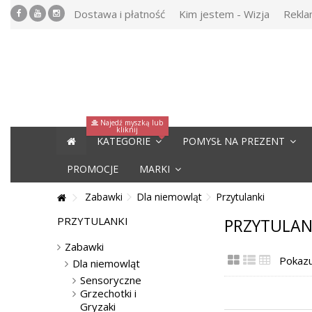
Dostawa i płatność
Kim jestem - Wizja
Rekla
Najedź myszką lub
kliknij
KATEGORIE
POMYSŁ NA PREZENT
PROMOCJE
MARKI
Zabawki
Dla niemowląt
Przytulanki
PRZYTULANKI
PRZYTULAN
Zabawki
Pokazu
Dla niemowląt
Sensoryczne
Grzechotki i
Gryzaki