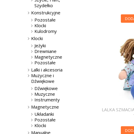
Szydełko
Konstrukcyjne
DOD
Pozostałe
Klocki
Kulodromy
Klocki
Jeżyki
Drewniane
Magnetyczne
Pozostałe
Lalki i akcesoria
Muzyczne i
Dźwiękowe
Dźwiękowe
Muzyczne
Instrumenty
Magnetyczne
LALKA SZMACI
Układanki
Pozostałe
Klocki
DOD
Manualne