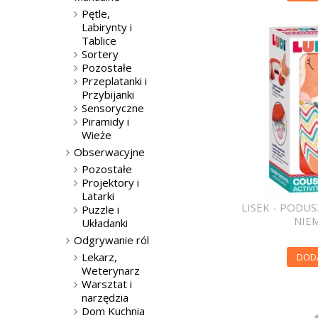
Pętle,
Labirynty i
Tablice
Sortery
Pozostałe
Przeplatanki i
Przybijanki
Sensoryczne
Piramidy i
Wieże
Obserwacyjne
Pozostałe
Projektory i
Latarki
LISEK - PODU
Puzzle i
NIE
Układanki
Odgrywanie ról
Lekarz,
DOD
Weterynarz
Warsztat i
narzędzia
Dom Kuchnia