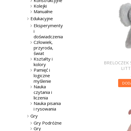
Konstrukcyjne
Kolejki
Manualne
Edukacyjne
Eksperymenty
i
doświadczenia
Człowiek,
przyroda,
świat
Kształty i
BRELOCZEK 
kolory
LIT
Pamięć i
logiczne
myślenie
DOD
Nauka
czytania i
liczenia
Nauka pisania
i rysowania
Gry
Gry Podróżne
Gry