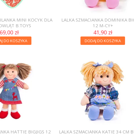
ULANKA MINI KOCYK DLA
LALKA SZMACIANKA DOMINIKA BI
OWLĄT B.TOYS
12 M-CY+
69,00 zł
41,90 zł
AJ DO KOSZYKA
DODAJ DO KOSZYKA
NKA HATTIE BIGJIGS 12
LALKA SZMACIANKA KATIE 34 CM B