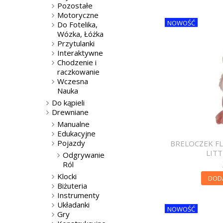
Pozostałe
Motoryczne
NOWOŚĆ
Do Fotelika,
Wózka, Łóżka
Przytulanki
Interaktywne
Chodzenie i
raczkowanie
Wczesna
Nauka
Do kąpieli
Drewniane
Manualne
Edukacyjne
Pojazdy
BRELOCZEK FL
LIT
Odgrywanie
Ról
Klocki
DOD
Biżuteria
Instrumenty
Układanki
NOWOŚĆ
Gry