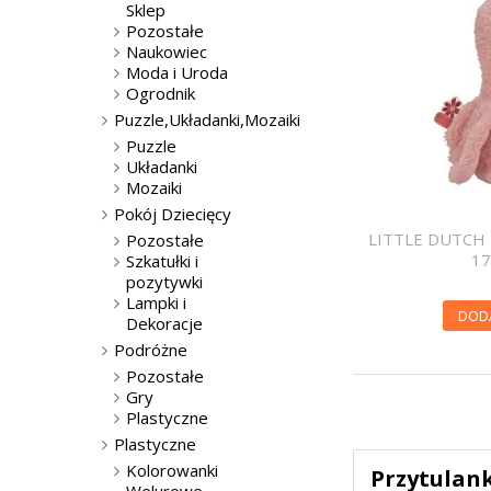
Sklep
Pozostałe
Naukowiec
Moda i Uroda
Ogrodnik
Puzzle,Układanki,Mozaiki
Puzzle
Układanki
Mozaiki
Pokój Dziecięcy
LITTLE DUTCH
Pozostałe
17
Szkatułki i
pozytywki
Lampki i
DOD
Dekoracje
Podróżne
Pozostałe
Gry
Plastyczne
Plastyczne
Kolorowanki
Przytulank