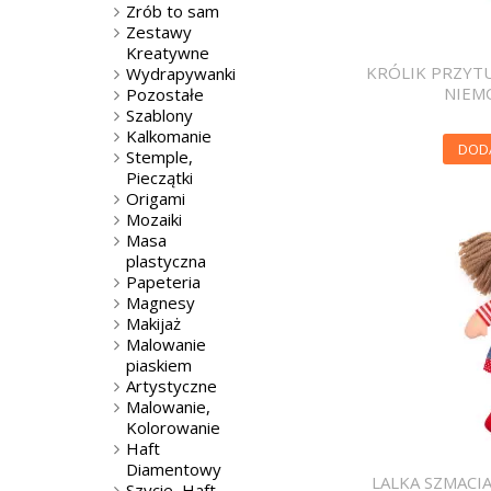
Zrób to sam
Zestawy
Kreatywne
KRÓLIK PRZYT
Wydrapywanki
NIEM
Pozostałe
Szablony
Kalkomanie
DOD
Stemple,
Pieczątki
Origami
Mozaiki
Masa
plastyczna
Papeteria
Magnesy
Makijaż
Malowanie
piaskiem
Artystyczne
Malowanie,
Kolorowanie
Haft
Diamentowy
LALKA SZMACIA
Szycie, Haft,