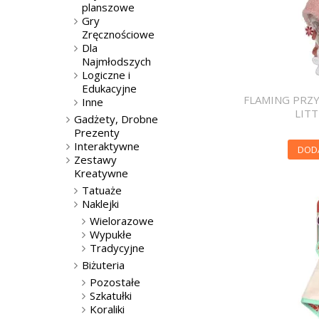
planszowe
Gry
Zręcznościowe
Dla
Najmłodszych
Logiczne i
Edukacyjne
FLAMING PRZY
Inne
LIT
Gadżety, Drobne
Prezenty
Interaktywne
DOD
Zestawy
Kreatywne
Tatuaże
Naklejki
Wielorazowe
Wypukłe
Tradycyjne
Biżuteria
Pozostałe
Szkatułki
Koraliki