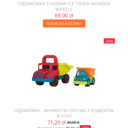
CIĘŻARÓWKA Z LODAMI ICE TRUCK WONDER
WHEELS
69,00 zł
DODAJ DO KOSZYKA
-20%
CIĘŻARÓWKI - WYWROTKI ZESTAW 2 POJAZDÓW
B.TOYS
71,20 zł
89,00 zł