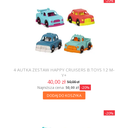
-20%
4 AUTKA ZESTAW HAPPY CRUISERS B.TOYS 12 M-
Y+
40,00 zł
50,00 zł
Najniższa cena:
50,00 zł
-20%
DODAJ DO KOSZYKA
-20%