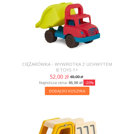
CIĘŻARÓWKA - WYWROTKA Z UCHWYTEM
B.TOYS 1+
52,00 zł
65,00 zł
Najniższa cena:
65,00 zł
-20%
DODAJ DO KOSZYKA