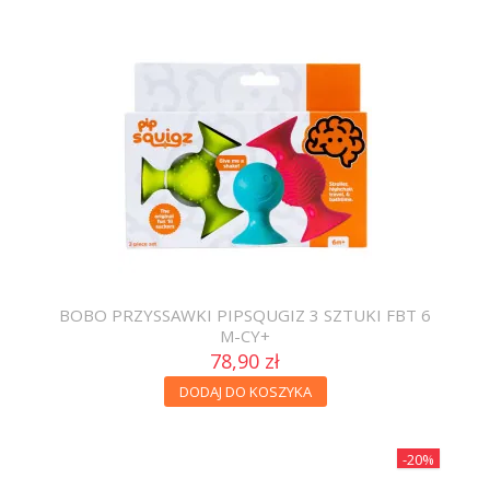
BOBO PRZYSSAWKI PIPSQUGIZ 3 SZTUKI FBT 6
M-CY+
78,90 zł
DODAJ DO KOSZYKA
-20%