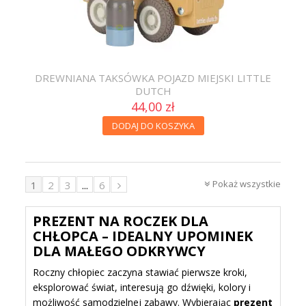
DREWNIANA TAKSÓWKA POJAZD MIEJSKI LITTLE
DUTCH
44,00 zł
DODAJ DO KOSZYKA
Pokaż wszystkie
1
2
3
...
6
PREZENT NA ROCZEK DLA
CHŁOPCA – IDEALNY UPOMINEK
DLA MAŁEGO ODKRYWCY
Roczny chłopiec zaczyna stawiać pierwsze kroki,
eksplorować świat, interesują go dźwięki, kolory i
możliwość samodzielnej zabawy. Wybierając
prezent