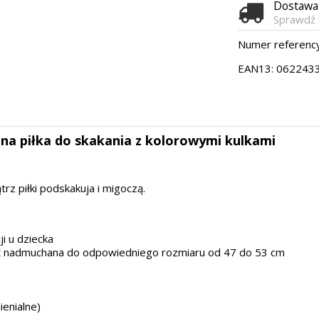
Dostaw
Sprawdź 
Numer referency
EAN13:
062243
na piłka do skakania z kolorowymi kulkami
trz piłki podskakuja i migoczą.
i u dziecka
być nadmuchana do odpowiedniego rozmiaru od 47 do 53 cm
enialne)