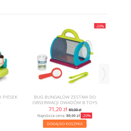
-20%
CIĘ
U
Naj
I PIESEK
BUG BUNGALOW ZESTAW DO
S
OBSERWACJI OWADÓW B.TOYS
71,20 zł
89,00 zł
Najniższa cena:
89,00 zł
-20%
DODAJ DO KOSZYKA