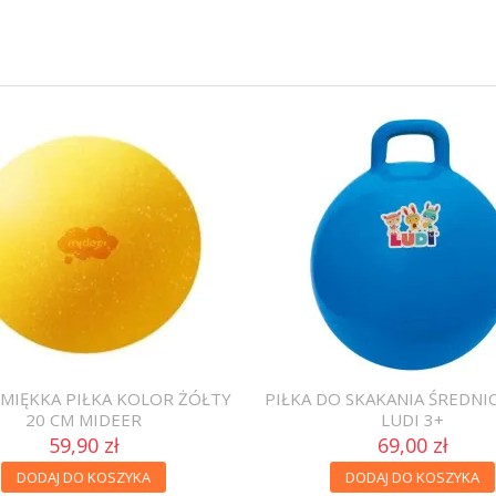
I MIĘKKA PIŁKA KOLOR ŻÓŁTY
PIŁKA DO SKAKANIA ŚREDNI
20 CM MIDEER
LUDI 3+
59,90 zł
69,00 zł
DODAJ DO KOSZYKA
DODAJ DO KOSZYKA