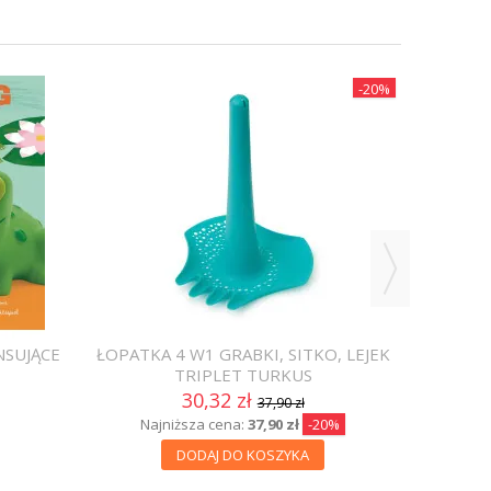
-20%
NSUJĄCE
ŁOPATKA 4 W1 GRABKI, SITKO, LEJEK
ZEST
TRIPLET TURKUS
30,32 zł
37,90 zł
Najniższa cena:
37,90 zł
-20%
DODAJ DO KOSZYKA