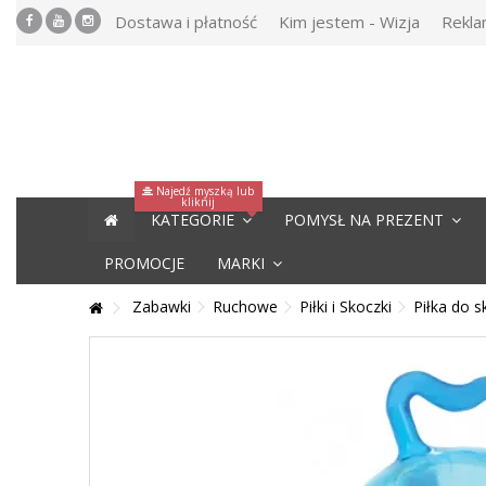
Dostawa i płatność
Kim jestem - Wizja
Rekla
Najedź myszką lub
kliknij
KATEGORIE
POMYSŁ NA PREZENT
PROMOCJE
MARKI
Zabawki
Ruchowe
Piłki i Skoczki
Piłka do s