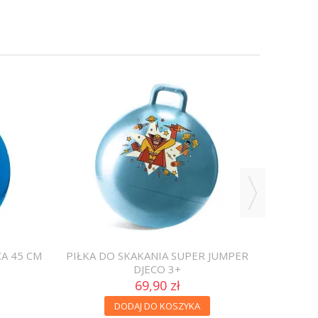
SKOCZEK
CA 45 CM
PIŁKA DO SKAKANIA SUPER JUMPER
DJECO 3+
69,90 zł
DODAJ DO KOSZYKA