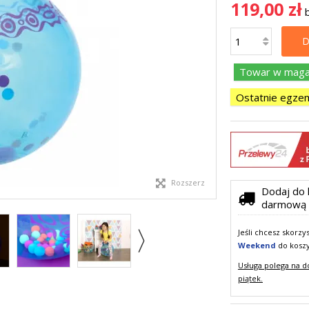
119,00 zł
D
Towar w magaz
Ostatnie egzem
Rozszerz
Dodaj do 
darmową 
Jeśli chcesz skorz
Weekend
do kosz
Usługa polega na d
piątek.