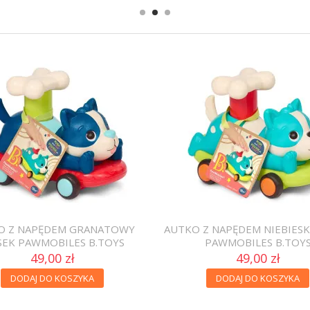
O Z NAPĘDEM GRANATOWY
AUTKO Z NAPĘDEM NIEBIESK
SEK PAWMOBILES B.TOYS
PAWMOBILES B.TOY
49,00 zł
49,00 zł
DODAJ DO KOSZYKA
DODAJ DO KOSZYKA