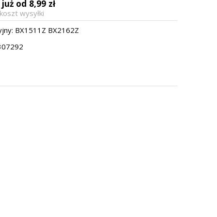
już od 8,99 zł
a
koszt wysyłki
jny:
BX1511Z BX2162Z
307292