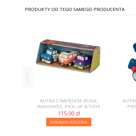
PRODUKTY OD TEGO SAMEGO PRODUCENTA
-20%
RUISERS
AUTKA Z NAPĘDEM: BUSIK,
AUTK
RADIOWÓZ, PICK-UP B.TOYS
PIE
115,00 zł
20%
DODAJ DO KOSZYKA