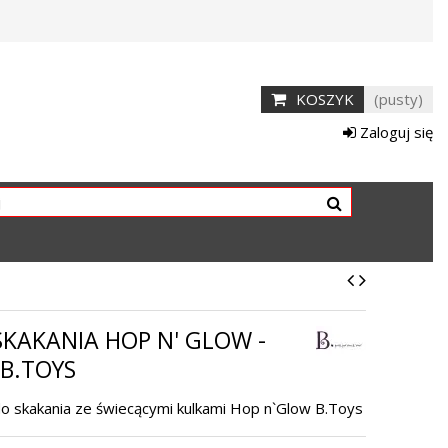
KOSZYK
(pusty)
Zaloguj się
SKAKANIA HOP N' GLOW -
 B.TOYS
do skakania ze świecącymi kulkami Hop n`Glow B.Toys