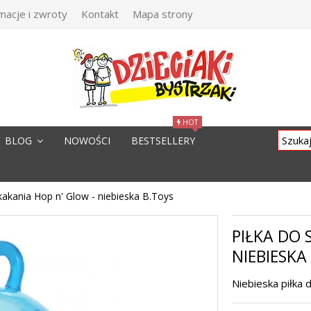
macje i zwroty
Kontakt
Mapa strony
HOT
BLOG
NOWOŚCI
BESTSELLERY
kakania Hop n' Glow - niebieska B.Toys
PIŁKA DO 
NIEBIESKA
Niebieska piłka 