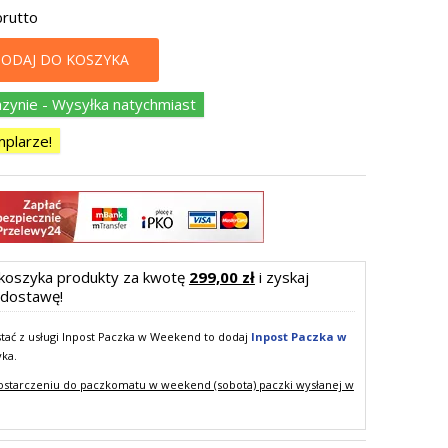
brutto
ODAJ DO KOSZYKA
ynie - Wysyłka natychmiast
plarze!
koszyka produkty za kwotę
299,00 zł
i zyskaj
dostawę!
ystać z usługi Inpost Paczka w Weekend to dodaj
Inpost Paczka w
yka.
ostarczeniu do paczkomatu w weekend (sobota) paczki wysłanej w