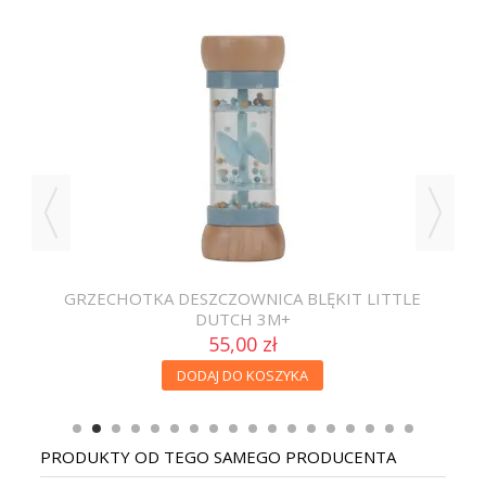
WEK
GRZECHOTKA DESZCZOWNICA BLĘKIT LITTLE
GR
DUTCH 3M+
55,00 zł
DODAJ DO KOSZYKA
PRODUKTY OD TEGO SAMEGO PRODUCENTA