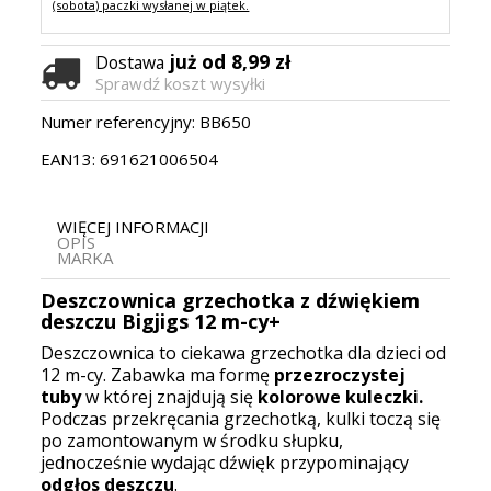
(sobota) paczki wysłanej w piątek.
już od 8,99 zł
Dostawa
Sprawdź koszt wysyłki
Numer referencyjny:
BB650
EAN13:
691621006504
WIĘCEJ INFORMACJI
OPIS
MARKA
Deszczownica grzechotka z dźwiękiem
deszczu Bigjigs 12 m-cy+
Deszczownica to ciekawa grzechotka dla dzieci od
12 m-cy. Zabawka ma formę
przezroczystej
tuby
w której znajdują się
kolorowe kuleczki.
Podczas przekręcania grzechotką, kulki toczą się
po zamontowanym w środku słupku,
jednocześnie wydając dźwięk przypominający
odgłos deszczu
.