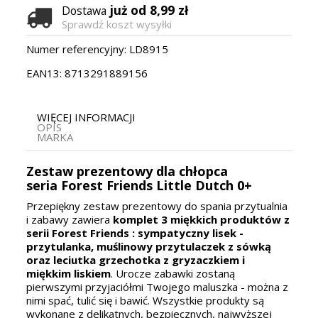
już od 8,99 zł
Dostawa
Sprawdź koszt wysyłki
Numer referencyjny:
LD8915
EAN13:
8713291889156
WIĘCEJ INFORMACJI
OPIS
MARKA
Zestaw prezentowy dla chłopca
seria Forest Friends Little Dutch 0+
Przepiękny zestaw prezentowy do spania przytualnia
i zabawy zawiera
komplet 3 miękkich produktów z
serii
Forest Friends
: sympatyczny lisek -
przytulanka, muślinowy przytulaczek z sówką
oraz leciutka grzechotka z gryzaczkiem i
miękkim liskiem
. Urocze zabawki zostaną
pierwszymi przyjaciółmi Twojego maluszka - można z
nimi spać, tulić się i bawić. Wszystkie produkty są
wykonane z delikatnych, bezpiecznych, najwyższej