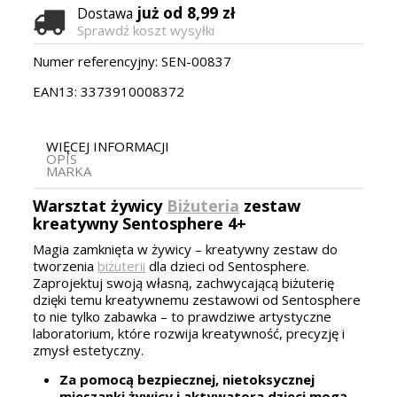
już od 8,99 zł
Dostawa
Sprawdź koszt wysyłki
Numer referencyjny:
SEN-00837
EAN13:
3373910008372
WIĘCEJ INFORMACJI
OPIS
MARKA
Warsztat żywicy
Biżuteria
zestaw
kreatywny Sentosphere 4+
Magia zamknięta w żywicy – kreatywny zestaw do
tworzenia
biżuterii
dla dzieci od Sentosphere.
Zaprojektuj swoją własną, zachwycającą biżuterię
dzięki temu kreatywnemu zestawowi od Sentosphere
to nie tylko zabawka – to prawdziwe artystyczne
laboratorium, które rozwija kreatywność, precyzję i
zmysł estetyczny.
Za pomocą bezpiecznej, nietoksycznej
mieszanki żywicy i aktywatora dzieci mogą