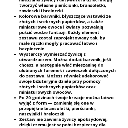
tworzyć własne pierścionki, bransoletki,
zawieszki i breloczki.
Kolorowe barwniki, błyszczące wstawki ze
złotych i srebrnych papierków, a także
miniaturowe owoce i kwiaty pozwalają
puścić wodze fantazji. Każdy element
zestawu został zaprojektowany tak, by
małe rączki mogły pracować łatwo i
bezpiecznie.
Wystarczy wymieszać żywicę z
utwardzaczem. Można dodać barwnik, jeśli
chcesz, a następnie wlać mieszaninę do
ulubionych foremek i zawieszek dołączonych
do zestawu. Możesz również udekorować
swoje biżuteryjne dzieła przy pomocy
złotych i srebrnych papierków oraz
miniaturowych owoców.
Po 20 godzinach twoje kreacje można łatwo
wyjąć z form — zamienią się one w
przepiękne bransoletki, pierścionki,
naszyjniki i breloczki!
Zestaw nie zawiera żywicy epoksydowej,
dzięki czemu jest w pełni bezpieczny dla