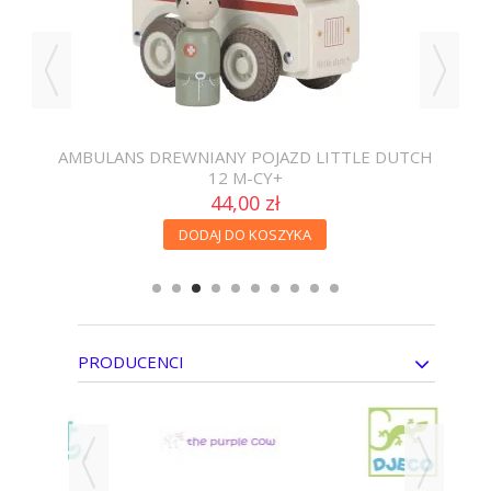
0+
AMBULANS DREWNIANY POJAZD LITTLE DUTCH
AV
12 M-CY+
44,00 zł
DODAJ DO KOSZYKA
PRODUCENCI