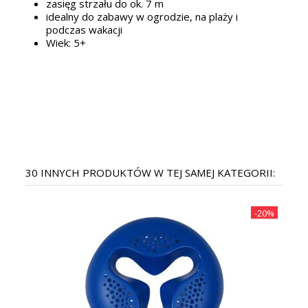
zasięg strzału do ok. 7 m
idealny do zabawy w ogrodzie, na plaży i
podczas wakacji
Wiek: 5+
30 INNYCH PRODUKTÓW W TEJ SAMEJ KATEGORII:
20%
-20%