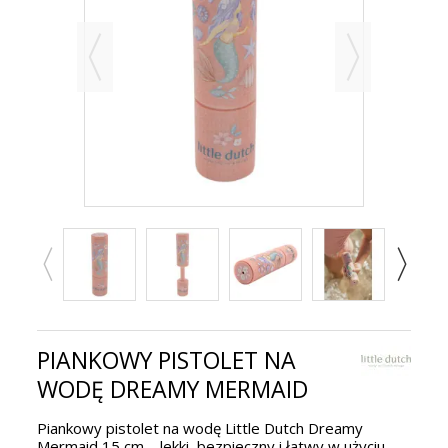
PIANKOWY PISTOLET NA
WODĘ DREAMY MERMAID
Piankowy pistolet na wodę Little Dutch Dreamy
Mermaid 15 cm – lekki, bezpieczny i łatwy w użyciu.