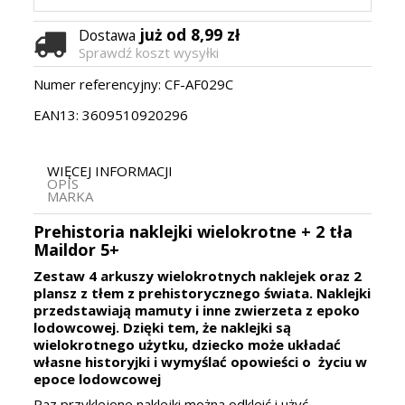
już od 8,99 zł
Dostawa
Sprawdź koszt wysyłki
Numer referencyjny:
CF-AF029C
EAN13:
3609510920296
WIĘCEJ INFORMACJI
OPIS
MARKA
Prehistoria naklejki wielokrotne + 2 tła
Maildor 5+
Zestaw 4 arkuszy wielokrotnych naklejek oraz 2
plansz z tłem z prehistorycznego świata.
Naklejki
przedstawiają mamuty i inne zwierzeta z epoko
lodowcowej. Dzięki tem, że naklejki są
wielokrotnego użytku, dziecko może układać
własne historyjki i wymyślać opowieści o życiu w
epoce lodowcowej
Raz przyklejone naklejki można odkleić i użyć