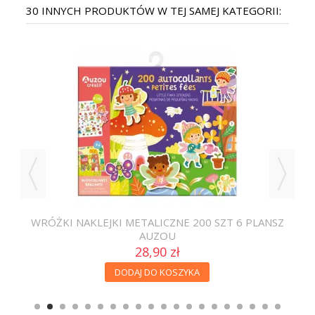
30 INNYCH PRODUKTÓW W TEJ SAMEJ KATEGORII:
WRÓŻKI NAKLEJKI METALICZNE 200 SZT 6 PLANSZ
ZA
AUZOU
28,90 zł
DODAJ DO KOSZYKA