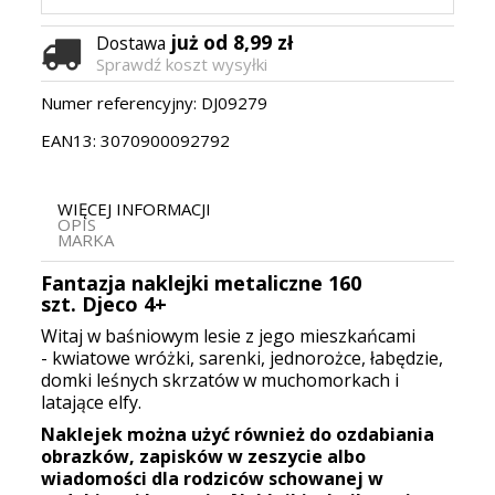
już od 8,99 zł
Dostawa
Sprawdź koszt wysyłki
Numer referencyjny:
DJ09279
EAN13:
3070900092792
WIĘCEJ INFORMACJI
OPIS
MARKA
Fantazja naklejki metaliczne 160
szt. Djeco 4+
Witaj w baśniowym lesie z jego mieszkańcami
- kwiatowe wróżki, sarenki, jednorożce, łabędzie,
domki leśnych skrzatów w muchomorkach i
latające elfy.
Naklejek można użyć również do ozdabiania
obrazków, zapisków w zeszycie albo
wiadomości dla rodziców schowanej w