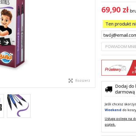
69,90 zł
br
Ten produkt n
POWIADOM MNIE
Rozszerz
Dodaj do 
darmową 
Jeśli chcesz skorz
Weekend
do kosz
Usługa polega na d
piątek.