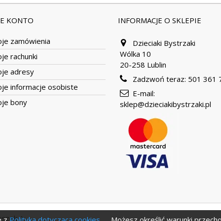
JE KONTO
INFORMACJE O SKLEPIE
je zamówienia
Dzieciaki Bystrzaki
Wólka 10
je rachunki
20-258 Lublin
je adresy
Zadzwoń teraz:
501 361 
je informacje osobiste
E-mail:
je bony
sklep@dzieciakibystrzaki.pl
szek ;).
e z
Polityką dotyczącą cookies
. Możesz określić warunki przec