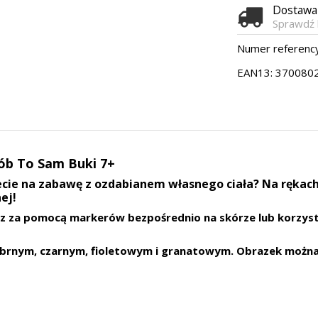
Dostaw
Sprawdź 
Numer referency
EAN13:
370080
ób To Sam Buki 7+
cie na zabawę z ozdabianem własnego ciała? Na rękach,
ej!
cesz za pomocą markerów bezpośrednio na skórze lub korzy
rebrnym, czarnym, fioletowym i granatowym. Obrazek można