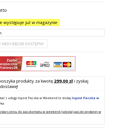
utto
ie występuje już w magazynie
 KIEDY BĘDZIE DOSTĘPNY
koszyka produkty za kwotę
299,00 zł
i zyskaj
dostawę!
ystać z usługi Inpost Paczka w Weekend to dodaj
Inpost Paczka w
yka.
ostarczeniu do paczkomatu w weekend (sobota) paczki wysłanej w