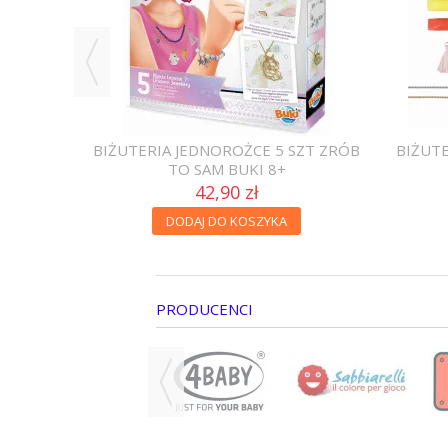
SZT ZRÓB
BIŻUTERIA JEDNOROŻCE 5 SZT ZRÓB
BIŻUT
TO SAM BUKI 8+
42,90 zł
DODAJ DO KOSZYKA
PRODUCENCI