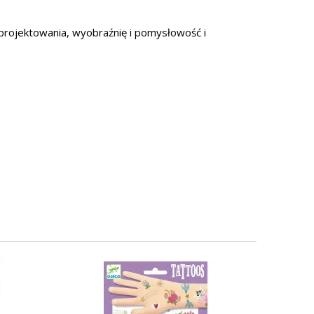
projektowania, wyobraźnię i pomysłowość i
TATU