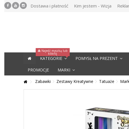
Dostawa i płatność
Kim jestem - Wizja
Rekla
Najedź myszką lub
kliknij
KATEGORIE
POMYSŁ NA PREZENT
PROMOCJE
MARKI
Zabawki
Zestawy Kreatywne
Tatuaże
Mark