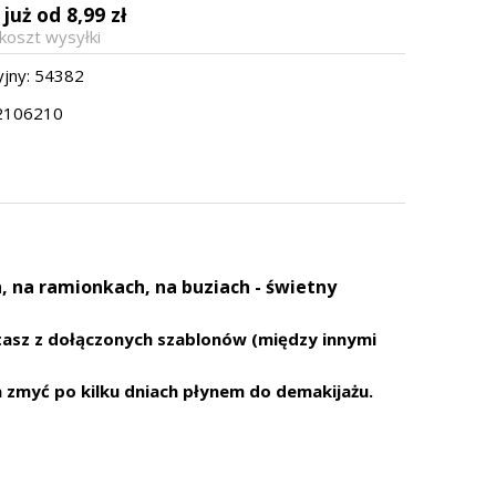
już od 8,99 zł
a
koszt wysyłki
jny:
54382
2106210
 na ramionkach, na buziach - świetny
stasz z dołączonych szablonów (między innymi
 zmyć po kilku dniach płynem do demakijażu.