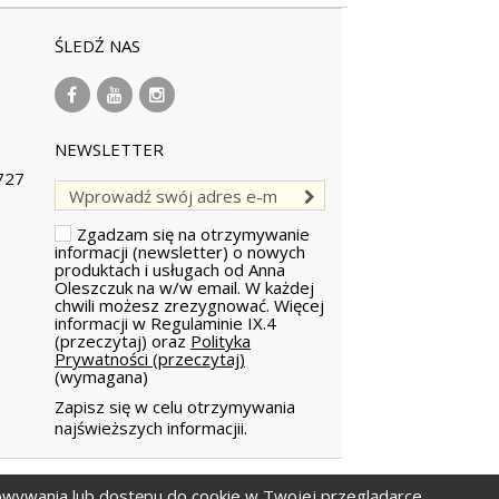
ŚLEDŹ NAS
NEWSLETTER
727
Zgadzam się na otrzymywanie
informacji (newsletter) o nowych
produktach i usługach od Anna
Oleszczuk na w/w email.
W każdej
chwili możesz zrezygnować. Więcej
informacji w
Regulaminie IX.4
(przeczytaj)
oraz
Polityka
Prywatności (przeczytaj)
(wymagana)
Zapisz się w celu otrzymywania
najświeższych informacjii.
howywania lub dostępu do cookie w Twojej przeglądarce.