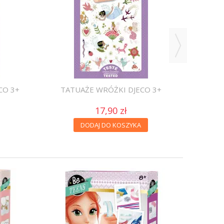
CO 3+
TATUAŻE WRÓŻKI DJECO 3+
17,90 zł
DODAJ DO KOSZYKA
CIĘŻAR
D