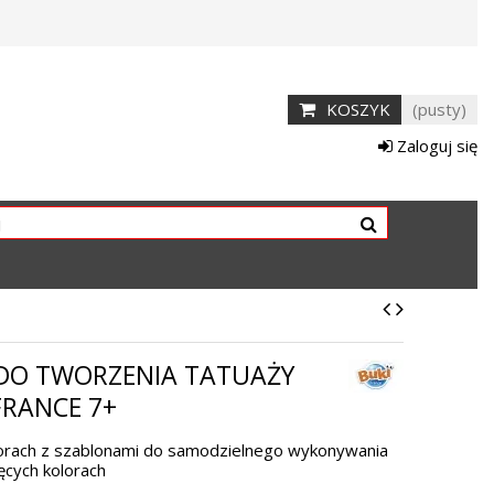
KOSZYK
(pusty)
Zaloguj się
DO TWORZENIA TATUAŻY
FRANCE 7+
orach z szablonami do samodzielnego wykonywania
ęcych kolorach