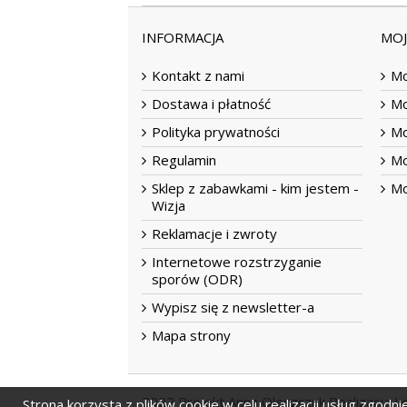
INFORMACJA
MO
Kontakt z nami
Mo
Dostawa i płatność
Mo
Polityka prywatności
Mo
Regulamin
Mo
Sklep z zabawkami - kim jestem -
Mo
Wizja
Reklamacje i zwroty
Internetowe rozstrzyganie
sporów (ODR)
Wypisz się z newsletter-a
Mapa strony
2022 Projekt Anna Oleszczuk Realizacja Le
Strona korzysta z plików cookie w celu realizacji usług zgodni