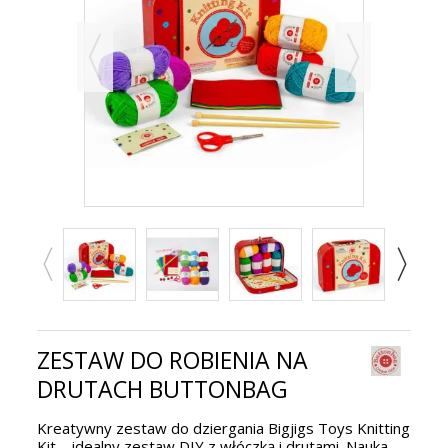
ZESTAW DO ROBIENIA NA
DRUTACH BUTTONBAG
Kreatywny zestaw do dziergania Bigjigs Toys Knitting
Kit – idealny zestaw DIY z włóczką i drutami. Nauka