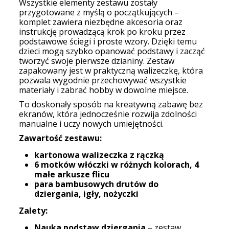
Wszystkie elementy zestawu zostały
przygotowane z myślą o początkujących –
komplet zawiera niezbędne akcesoria oraz
instrukcję prowadzącą krok po kroku przez
podstawowe ściegi i proste wzory. Dzięki temu
dzieci mogą szybko opanować podstawy i zacząć
tworzyć swoje pierwsze dzianiny. Zestaw
zapakowany jest w praktyczną walizeczkę, która
pozwala wygodnie przechowywać wszystkie
materiały i zabrać hobby w dowolne miejsce.
To doskonały sposób na kreatywną zabawę bez
ekranów, która jednocześnie rozwija zdolności
manualne i uczy nowych umiejętności.
Zawartość zestawu:
kartonowa walizeczka z rączką
6 motków włóczki w różnych kolorach, 4
małe arkusze flicu
para bambusowych drutów do
dziergania, igły, nożyczki
Zalety:
Nauka podstaw dziergania
– zestaw