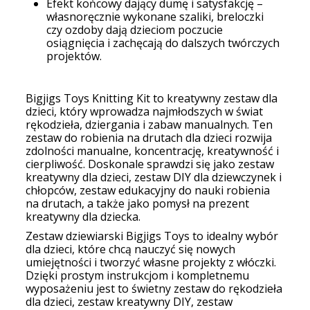
Efekt końcowy dający dumę i satysfakcję –
własnoręcznie wykonane szaliki, breloczki
czy ozdoby dają dzieciom poczucie
osiągnięcia i zachęcają do dalszych twórczych
projektów.
Bigjigs Toys Knitting Kit to kreatywny zestaw dla
dzieci, który wprowadza najmłodszych w świat
rękodzieła, dziergania i zabaw manualnych. Ten
zestaw do robienia na drutach dla dzieci rozwija
zdolności manualne, koncentrację, kreatywność i
cierpliwość. Doskonale sprawdzi się jako zestaw
kreatywny dla dzieci, zestaw DIY dla dziewczynek i
chłopców, zestaw edukacyjny do nauki robienia
na drutach, a także jako pomysł na prezent
kreatywny dla dziecka.
Zestaw dziewiarski Bigjigs Toys to idealny wybór
dla dzieci, które chcą nauczyć się nowych
umiejętności i tworzyć własne projekty z włóczki.
Dzięki prostym instrukcjom i kompletnemu
wyposażeniu jest to świetny zestaw do rękodzieła
dla dzieci, zestaw kreatywny DIY, zestaw