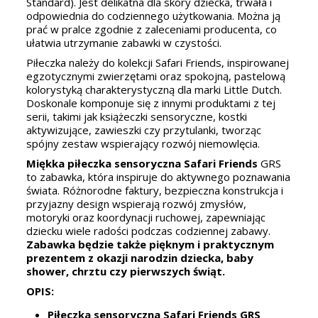
Standard). Jest delikatna dla skóry dziecka, trwała i
odpowiednia do codziennego użytkowania. Można ją
prać w pralce zgodnie z zaleceniami producenta, co
ułatwia utrzymanie zabawki w czystości.
Piłeczka należy do kolekcji Safari Friends, inspirowanej
egzotycznymi zwierzętami oraz spokojną, pastelową
kolorystyką charakterystyczną dla marki Little Dutch.
Doskonale komponuje się z innymi produktami z tej
serii, takimi jak książeczki sensoryczne, kostki
aktywizujące, zawieszki czy przytulanki, tworząc
spójny zestaw wspierający rozwój niemowlęcia.
Miękka piłeczka sensoryczna Safari Friends
GRS
to zabawka, która inspiruje do aktywnego poznawania
świata. Różnorodne faktury, bezpieczna konstrukcja i
przyjazny design wspierają rozwój zmysłów,
motoryki oraz koordynacji ruchowej, zapewniając
dziecku wiele radości podczas codziennej zabawy.
Zabawka będzie także pięknym i praktycznym
prezentem z okazji narodzin dziecka, baby
shower, chrztu czy pierwszych świąt.
OPIS:
Piłeczka sensoryczna Safari Friends GRS