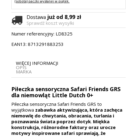
(sobota) paczki wysłanej w piątek.
już od 8,99 zł
Dostawa
Sprawdź koszt wysyłki
Numer referencyjny:
LD8325
EAN13:
8713291883253
WIĘCEJ INFORMACJI
OPIS
MARKA
Piłeczka sensoryczna Safari Friends GRS
dla niemowląt Little Dutch 0+
Piłeczka sensoryczna Safari Friends GRS to
wyjątkowa
zabawka aktywizująca, która zachęca
niemowlę do chwytania, obracania, turlania i
poznawania świata poprzez dotyk
.
Miękka
konstrukcja, różnorodne faktury oraz urocze
motywy inspirowane safari sprawiają, że