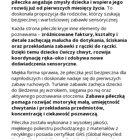
piłeczka angażuje zmysły dziecka i wspiera jego
rozwój już od pierwszych miesięcy życia.
To
doskonała propozycja dla rodziców, którzy szukają
bezpiecznej i wartościowej zabawki sensorycznej.
Każda strona piłeczki kryje inne elementy do
poznawania –
zróżnicowane faktury, kształty i
detale zachęcają malucha do dotykania, ściskania
oraz przekładania zabawki z rączki do rączki.
Dzięki temu dziecko ćwiczy chwyt, rozwija
koordynację ręka–oko i zdobywa nowe
doświadczenia sensoryczne.
Miękka forma sprawia, że piłeczka jest bezpieczna dla
najmłodszych i doskonale nadaje się do pierwszych
zabaw ruchowych. Turlanie zabawki zachęca dziecko
do śledzenia jej wzrokiem, sięgania po nią oraz
aktywnego poznawania otoczenia.
Zabawa piłeczką
pomaga rozwijać motorykę małą, umiejętność
chwytania i przekładania przedmiotów,
koncentrację i ciekawość poznawczą.
Piłeczka została wykonana z wysokiej jakości,
miękkiego poliestru pochodzącego z materiałów z
recyklingu i posiada certyfikat GRS (Global Recycled