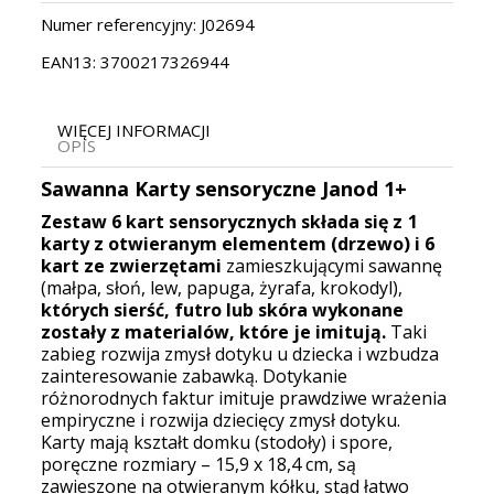
Numer referencyjny:
J02694
EAN13:
3700217326944
WIĘCEJ INFORMACJI
OPIS
Sawanna Karty sensoryczne Janod 1+
Zestaw 6 kart sensorycznych składa się z
1
karty z otwieranym elementem (drzewo) i 6
kart ze zwierzętami
zamieszkującymi sawannę
(małpa, słoń, lew, papuga, żyrafa, krokodyl),
których sierść, futro lub skóra wykonane
zostały z materialów, które je imitują.
Taki
zabieg rozwija zmysł dotyku u dziecka i wzbudza
zainteresowanie zabawką. Dotykanie
różnorodnych faktur imituje prawdziwe wrażenia
empiryczne i rozwija dziecięcy zmysł dotyku.
Karty mają kształt domku (stodoły) i spore,
poręczne rozmiary – 15,9 x 18,4 cm, są
zawieszone na otwieranym kółku, stąd łatwo