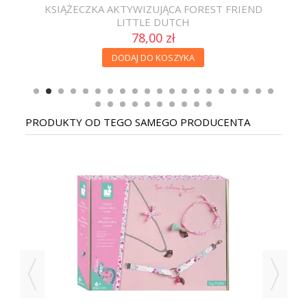
LE
KSIĄŻECZKA AKTYWIZUJĄCA FOREST FRIEND
N
LITTLE DUTCH
78,00 zł
DODAJ DO KOSZYKA
PRODUKTY OD TEGO SAMEGO PRODUCENTA