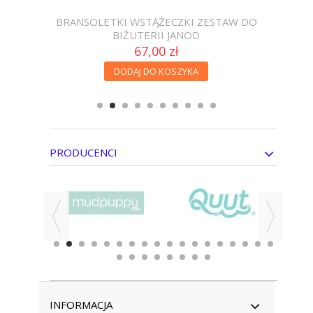
BRANSOLETKI WSTĄŻECZKI ZESTAW DO
BU
BIŻUTERII JANOD
67,00 zł
DODAJ DO KOSZYKA
PRODUCENCI
INFORMACJA