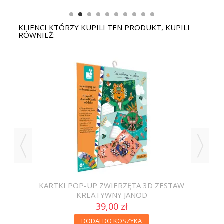
KLIENCI KTÓRZY KUPILI TEN PRODUKT, KUPILI
RÓWNIEŻ:
KARTKI POP-UP ZWIERZĘTA 3D ZESTAW
K
KREATYWNY JANOD
39,00 zł
DODAJ DO KOSZYKA