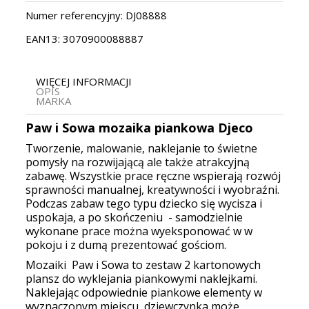
Numer referencyjny:
DJ08888
EAN13:
3070900088887
WIĘCEJ INFORMACJI
OPIS
MARKA
Paw i Sowa mozaika piankowa Djeco
Tworzenie, malowanie, naklejanie to świetne
pomysły na rozwijającą ale także atrakcyjną
zabawę. Wszystkie prace ręczne wspierają rozwój
sprawności manualnej, kreatywności i wyobraźni.
Podczas zabaw tego typu dziecko się wycisza i
uspokaja, a po skończeniu - samodzielnie
wykonane prace można wyeksponować w w
pokoju i z dumą prezentować gościom.
Mozaiki Paw i Sowa to zestaw 2 kartonowych
plansz do wyklejania piankowymi naklejkami.
Naklejając odpowiednie piankowe elementy w
wyznaczonym miejscu, dziewczynka może