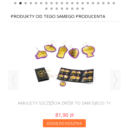
PRODUKTY OD TEGO SAMEGO PRODUCENTA
AN
ECO
AMULETY SZCZĘŚCIA ZRÓB TO SAM DJECO 7+
81,90 zł
DODAJ DO KOSZYKA