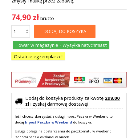
zmysły i naukę przez zabawę.
74,90 zł
brutto
DODAJ DO KOSZYKA
Towar w magazynie - Wysyłka natychmiast
Ostatnie egzemplarze!
Dodaj do koszyka produkty za kwotę
299,00
zł
i zyskaj darmową dostawę!
Jeśli chcesz skorzystać z usługi Inpost Paczka w Weekend to
dodaj
Inpost Paczka w Weekend
do koszyka.
Usługa polega na dostarczeniu do paczkomatu w weekend
(sobota) paczki wysłanej w piątek.