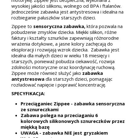
motorykę. Zippee jest bezpieczna, wykonana z
wysokiej jakości silikonu, wolnego od BPA i ftalanów.
Jednocześnie zabawka jest antystresowa i idealna na
rozbieganie paluszków starszych dzieci.
Zippee to
sensoryczna zabawka,
która pozwala na
pobudzenie zmysłów dziecka. Miękki silikon, różne
faktury i kształty sznurków zapewniają różnorodne
wrażenia dotykowe, a jasne kolory zachęcają do
eksploracji i rozwijają wzrok dziecka. Zabawka jest
idealna dla małych dzieci w wieku 18 miesięcy i
starszych, ponieważ pobudza ciekawość, rozwija
zdolności motoryczne oraz koordynację ruchową.
Zippee może również służyć jako
zabawka
antystresowa
dla starszych dzieci, pomagając
rozładować napięcie i poprawić koncentrację.
SPECYFIKACJA:
Przeciąganiec Zippee - zabawka sensoryczna
ze sznureczkami
Zabawa polega na przeciaganiu 6
kolorowych silikonowych sznureczków przez
miękką bazę
UWAGA - zabawka NIE jest gryzakiem