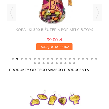
A
KORALIKI 300 BIŻUTERIA POP ARTY! B.TOYS
KO
99,00 zł
DODAJ DO KOSZYKA
PRODUKTY OD TEGO SAMEGO PRODUCENTA
AN