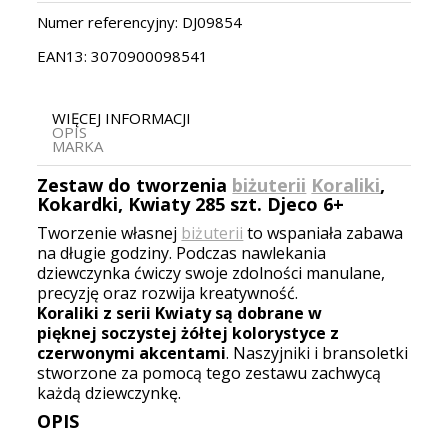
Numer referencyjny:
DJ09854
EAN13:
3070900098541
WIĘCEJ INFORMACJI
OPIS
MARKA
Zestaw do tworzenia
biżuterii
Koraliki
,
Kokardki, Kwiaty 285 szt. Djeco 6+
Tworzenie własnej
biżuterii
to wspaniała zabawa
na długie godziny. Podczas nawlekania
dziewczynka ćwiczy swoje zdolności manulane,
precyzję oraz rozwija kreatywność.
Koraliki z serii Kwiaty są dobrane w
pięknej soczystej żółtej kolorystyce z
czerwonymi akcentami
. Naszyjniki i bransoletki
stworzone za pomocą tego zestawu zachwycą
każdą dziewczynkę.
OPIS