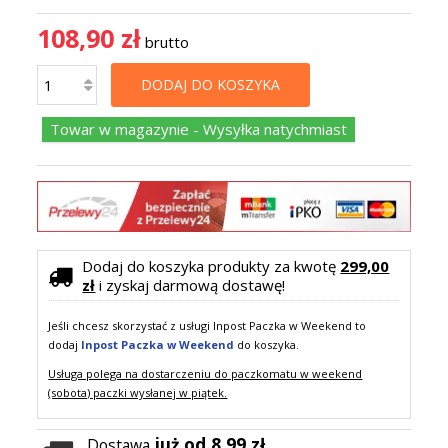
108,90 zł
brutto
DODAJ DO KOSZYKA
Towar w magazynie - Wysyłka natychmiast
Dodaj do koszyka produkty za kwotę
299,00
zł
i zyskaj darmową dostawę!
Jeśli chcesz skorzystać z usługi Inpost Paczka w Weekend to
dodaj
Inpost Paczka w Weekend
do koszyka.
Usługa polega na dostarczeniu do paczkomatu w weekend
(sobota) paczki wysłanej w piątek.
już od 8,99 zł
Dostawa