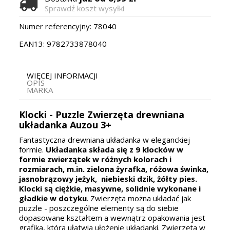
Sprawdź koszt wysyłki
Numer referencyjny:
78040
EAN13:
9782733878040
WIĘCEJ INFORMACJI
OPIS
MARKA
Klocki - Puzzle Zwierzęta drewniana
układanka Auzou 3+
Fantastyczna drewniana układanka w eleganckiej
formie.
Układanka składa się z 9 klocków w
formie zwierzątek w różnych kolorach i
rozmiarach, m.in. zielona żyrafka, różowa świnka,
jasnobrązowy jeżyk, niebieski dzik, żółty pies.
Klocki są ciężkie, masywne, solidnie wykonane i
gładkie w dotyku
. Zwierzęta można układać jak
puzzle - poszczególne elementy są do siebie
dopasowane kształtem a wewnątrz opakowania jest
grafika, która ułatwia ułożenie układanki. Zwierzęta w