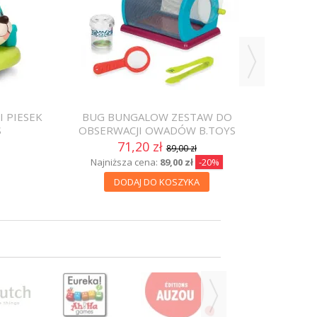
Naj
I PIESEK
BUG BUNGALOW ZESTAW DO
S
OBSERWACJI OWADÓW B.TOYS
71,20 zł
89,00 zł
Najniższa cena:
89,00 zł
-20%
DODAJ DO KOSZYKA