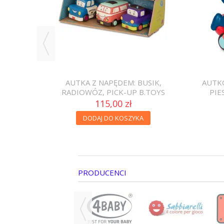
RUISERS
AUTKA Z NAPĘDEM: BUSIK,
AUTK
RADIOWÓZ, PICK-UP B.TOYS
PIE
115,00 zł
20%
DODAJ DO KOSZYKA
PRODUCENCI