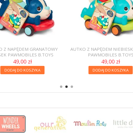
O Z NAPĘDEM GRANATOWY
AUTKO Z NAPĘDEM NIEBIESK
SEK PAWMOBILES B.TOYS
PAWMOBILES B.TOY
49,00 zł
49,00 zł
DODAJ DO KOSZYKA
DODAJ DO KOSZYKA