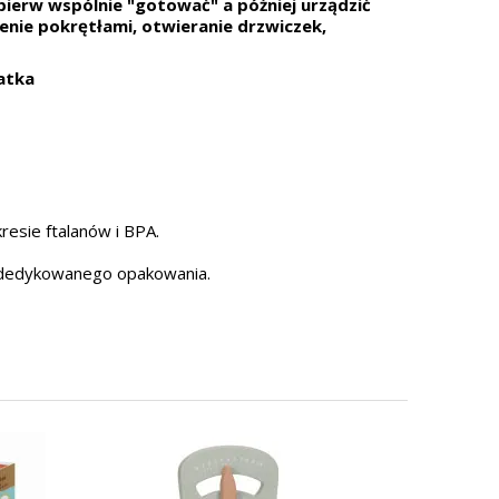
pierw wspólnie "gotować" a później urządzić
enie pokrętłami, otwieranie drzwiczek,
latka
esie ftalanów i BPA.
 dedykowanego opakowania.