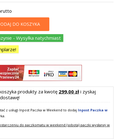
brutto
ODAJ DO KOSZYKA
ynie - Wysyłka natychmiast
plarze!
koszyka produkty za kwotę
299,00 zł
i zyskaj
dostawę!
ystać z usługi Inpost Paczka w Weekend to dodaj
Inpost Paczka w
yka.
ostarczeniu do paczkomatu w weekend (sobota) paczki wysłanej w