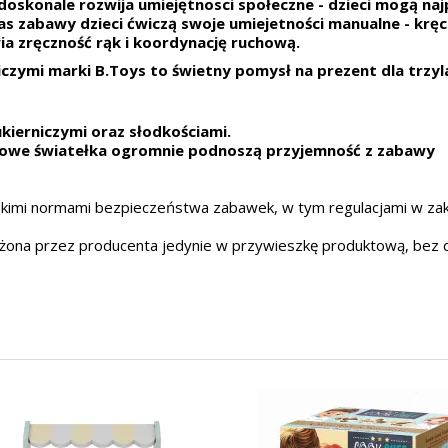
doskonale rozwija umiejętnosci społeczne - dzieci mogą naj
s zabawy dzieci ćwiczą swoje umiejetności manualne - kręc
a zręczność rąk i koordynację ruchową.
niczymi marki B.Toys to świetny pomysł na prezent dla trzy
ukierniczymi oraz słodkościami.
owe światełka ogromnie podnoszą przyjemność z zabawy
skimi normami bezpieczeństwa zabawek, w tym regulacjami w zakr
żona przez producenta jedynie w przywieszkę produktową, bez