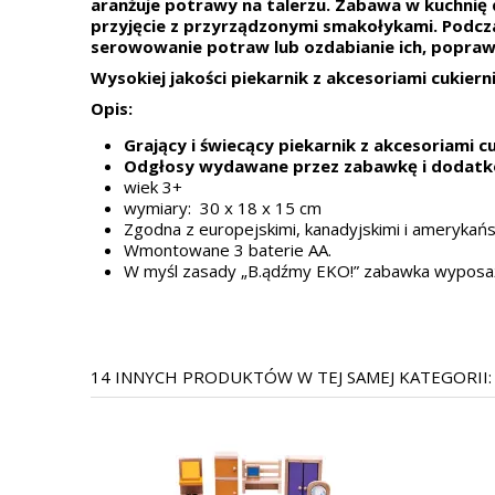
aranżuje potrawy na talerzu. Zabawa w kuchnię 
przyjęcie z przyrządzonymi smakołykami. Podcza
serowowanie potraw lub ozdabianie ich, poprawi
Wysokiej jakości piekarnik z akcesoriami cukier
Opis:
Grający i świecący piekarnik z akcesoriami c
Odgłosy wydawane przez zabawkę i dodatk
wiek 3+
wymiary:
30 x 18 x 15 cm
Zgodna z europejskimi, kanadyjskimi i amerykań
Wmontowane 3 baterie AA.
W myśl zasady „B.ądźmy EKO!” zabawka wyposa
14 INNYCH PRODUKTÓW W TEJ SAMEJ KATEGORII: