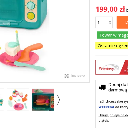
199,00 zł
D
Towar w magaz
Ostatnie egzem
Rozszerz
Dodaj do 
darmową 
Jeśli chcesz skorz
Weekend
do kosz
Usługa polega na d
piątek.