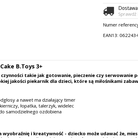
Dostaw
Sprawdź 
Numer referency
EAN13:
062243
-Cake B.Toys 3+
ć czynności takie jak gotowanie, pieczenie czy serwowanie 
ej jakości piekarnik dla dzieci, które są miłośnikami zaba
 odgłosy a nawet ma działający timer
ierniczy, łopatka, talerzyk, widelec
ru do samodzielnego ozdobiena
a wyobraźnię i kreatywność - dziecko może udawać że, mie