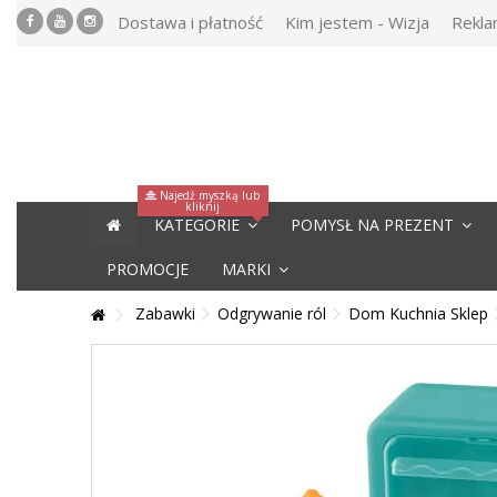
Dostawa i płatność
Kim jestem - Wizja
Rekla
Najedź myszką lub
kliknij
KATEGORIE
POMYSŁ NA PREZENT
PROMOCJE
MARKI
Zabawki
Odgrywanie ról
Dom Kuchnia Sklep