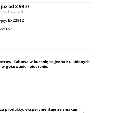
już od 8,99 zł
a
koszt wysyłki
jny:
BX2291Z
465152
potraw. Zabawa w kuchnię to jedna z ulubionych
w w gotowanie i pieczenie.
sza produkty, eksperymentuje ze smakami i