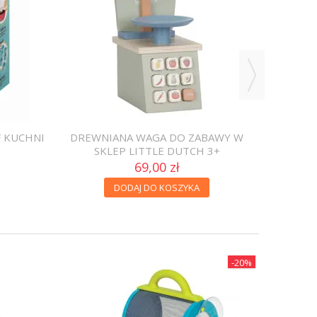
DREW
CU
F KUCHNI
DREWNIANA WAGA DO ZABAWY W
SKLEP LITTLE DUTCH 3+
69,00 zł
DODAJ DO KOSZYKA
-20%
CIĘ
U