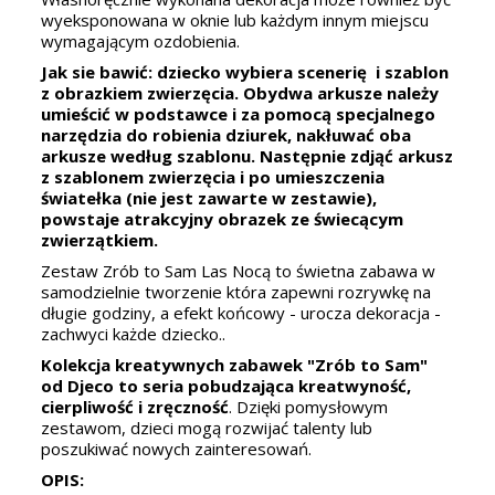
wyeksponowana w oknie lub każdym innym miejscu
wymagającym ozdobienia.
Jak sie bawić: dziecko wybiera scenerię i szablon
z obrazkiem zwierzęcia. Obydwa arkusze należy
umieścić w podstawce i za pomocą specjalnego
narzędzia do robienia dziurek, nakłuwać oba
arkusze według szablonu. Następnie zdjąć arkusz
z szablonem zwierzęcia i po umieszczenia
światełka (nie jest zawarte w zestawie),
powstaje atrakcyjny obrazek ze świecącym
zwierzątkiem.
Zestaw Zrób to Sam Las Nocą to świetna zabawa w
samodzielnie tworzenie która zapewni rozrywkę na
długie godziny, a efekt końcowy - urocza dekoracja -
zachwyci każde dziecko..
Kolekcja kreatywnych zabawek "Zrób to Sam"
od Djeco to seria pobudzająca kreatwyność,
cierpliwość i zręczność
. Dzięki pomysłowym
zestawom, dzieci mogą rozwijać talenty lub
poszukiwać nowych zainteresowań.
OPIS: