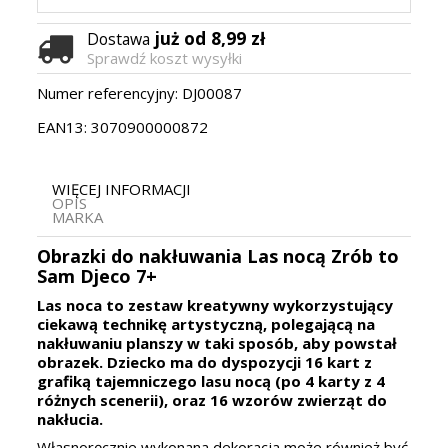
już od 8,99 zł
Dostawa
Sprawdź koszt wysyłki
Numer referencyjny:
DJ00087
EAN13:
3070900000872
WIĘCEJ INFORMACJI
OPIS
MARKA
Obrazki do nakłuwania Las nocą Zrób to
Sam Djeco 7+
Las noca to zestaw kreatywny wykorzystujący
ciekawą technikę artystyczną, polegającą na
nakłuwaniu planszy w taki sposób, aby powstał
obrazek. Dziecko ma do dyspozycji 16 kart z
grafiką tajemniczego lasu nocą (po 4 karty z 4
różnych scenerii), oraz 16 wzorów zwierząt do
nakłucia.
Własnoręcznie wykonana dekoracja może również być