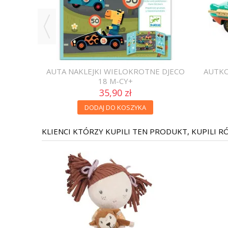
NKA
AUTA NAKLEJKI WIELOKROTNE DJECO
AUTKO
ECO 3+
18 M-CY+
35,90 zł
DODAJ DO KOSZYKA
KLIENCI KTÓRZY KUPILI TEN PRODUKT, KUPILI R