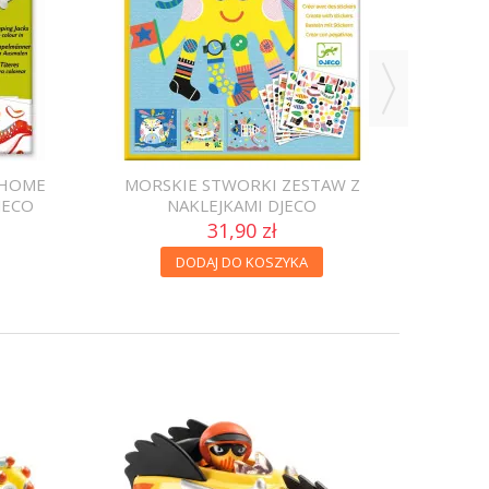
P
CHOME
MORSKIE STWORKI ZESTAW Z
JECO
NAKLEJKAMI DJECO
31,90 zł
DODAJ DO KOSZYKA
AUTKO 