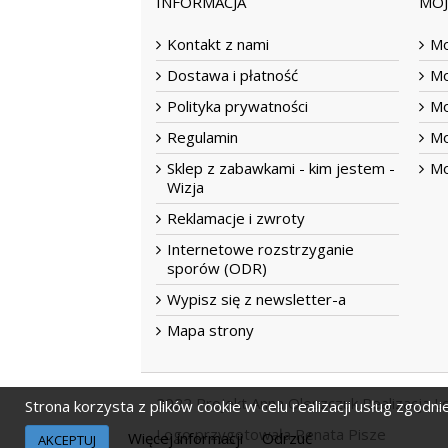
INFORMACJA
MO
Kontakt z nami
Mo
Dostawa i płatność
Mo
Polityka prywatności
Mo
Regulamin
Mo
Sklep z zabawkami - kim jestem -
Mo
Wizja
Reklamacje i zwroty
Internetowe rozstrzyganie
sporów (ODR)
Wypisz się z newsletter-a
Mapa strony
2022 Projekt Anna Oleszczuk Realizacja Le
Strona korzysta z plików cookie w celu realizacji usług zgodni
Logo przygotowała
Renata Pisze
Więcej informacji
Odrzuć
AKCEPTUJ