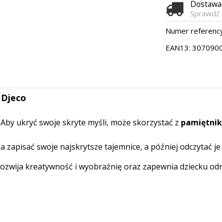
Dostaw
Sprawdź 
Numer referency
EAN13:
307090
 Djeco
 Aby ukryć swoje skryte myśli, może skorzystać z
pamiętnik
a zapisać swoje najskrytsze tajemnice, a później odczytać je
rozwija kreatywność i wyobraźnię oraz zapewnia dziecku od