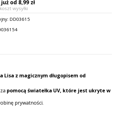
już od 8,99 zł
a
koszt wysyłki
jny:
DD03615
0036154
a Lisa z magicznym długopisem od
 za
pomocą światełka UV, które jest ukryte w
robinę prywatności.