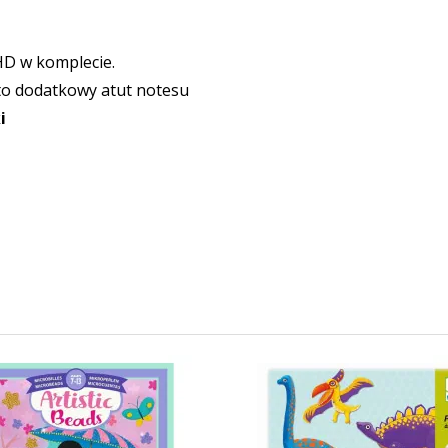
HD w komplecie.
to dodatkowy atut notesu
i