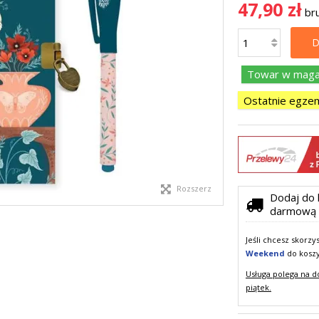
47,90 zł
br
D
Towar w magaz
Ostatnie egzem
Rozszerz
Dodaj do 
darmową 
Jeśli chcesz skorz
Weekend
do kosz
Usługa polega na d
piątek.