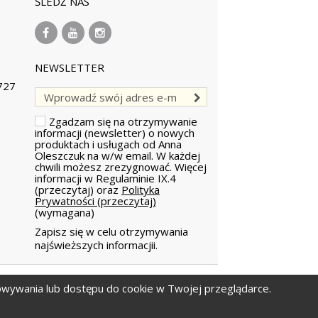
ŚLEDŹ NAS
NEWSLETTER
727
Zgadzam się na otrzymywanie
informacji (newsletter) o nowych
produktach i usługach od Anna
Oleszczuk na w/w email.
W każdej
chwili możesz zrezygnować. Więcej
informacji w
Regulaminie IX.4
(przeczytaj)
oraz
Polityka
Prywatności (przeczytaj)
(wymagana)
Zapisz się w celu otrzymywania
najświeższych informacjii.
howywania lub dostępu do cookie w Twojej przeglądarce.