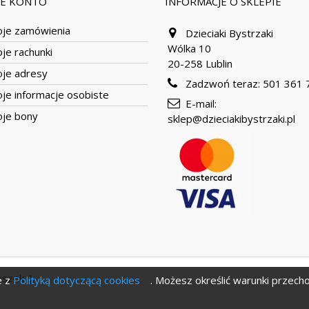
JE KONTO
INFORMACJE O SKLEPIE
je zamówienia
Dzieciaki Bystrzaki
Wólka 10
je rachunki
20-258 Lublin
je adresy
Zadzwoń teraz:
501 361 
je informacje osobiste
E-mail:
je bony
sklep@dzieciakibystrzaki.pl
szek ;).
e z
Polityką dotyczącą cookies
. Możesz określić warunki przec