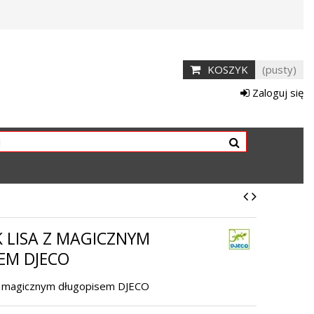
KOSZYK
(pusty)
Zaloguj się
 LISA Z MAGICZNYM
EM DJECO
 z magicznym długopisem DJECO