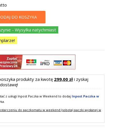
utto
ODAJ DO KOSZYKA
ynie - Wysyłka natychmiast
plarze!
koszyka produkty za kwotę
299,00 zł
i zyskaj
dostawę!
ystać z usługi Inpost Paczka w Weekend to dodaj
Inpost Paczka w
yka.
ostarczeniu do paczkomatu w weekend (sobota) paczki wysłanej w