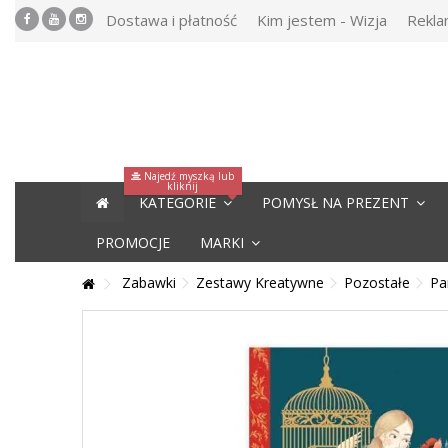
Dostawa i płatność
Kim jestem - Wizja
Rekla
Najedź myszką lub
kliknij
KATEGORIE
POMYSŁ NA PREZENT
PROMOCJE
MARKI
Zabawki
Zestawy Kreatywne
Pozostałe
Pa